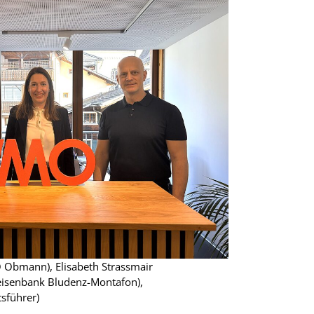
MO Obmann), Elisabeth Strassmair
feisenbank Bludenz-Montafon),
sführer)