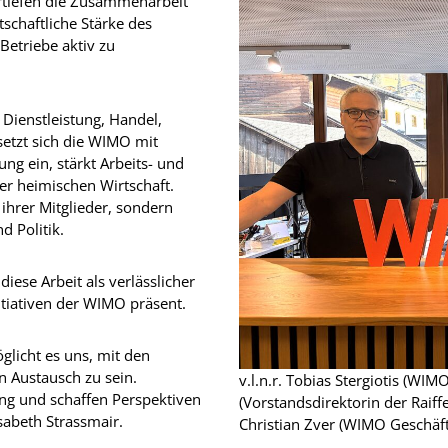
ertiefen die Zusammenarbeit
rtschaftliche Stärke des
Betriebe aktiv zu
Dienstleistung, Handel,
etzt sich die WIMO mit
 ein, stärkt Arbeits- und
der heimischen Wirtschaft.
 ihrer Mitglieder, sondern
d Politik.
iese Arbeit als verlässlicher
itiativen der WIMO präsent.
licht es uns, mit den
 Austausch zu sein.
v.l.n.r. Tobias Stergiotis (WI
ng und schaffen Perspektiven
(Vorstandsdirektorin der Raif
isabeth Strassmair.
Christian Zver (WIMO Geschäft