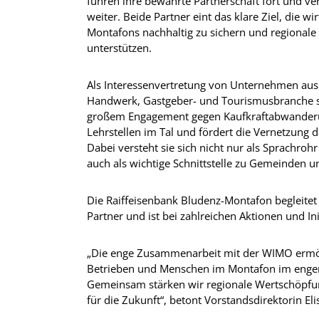
führen ihre bewährte Partnerschaft fort und v
weiter. Beide Partner eint das klare Ziel, die wi
Montafons nachhaltig zu sichern und regionale 
unterstützen.
Als Interessenvertretung von Unternehmen aus 
Handwerk, Gastgeber- und Tourismusbranche s
großem Engagement gegen Kaufkraftabwanderung
Lehrstellen im Tal und fördert die Vernetzung 
Dabei versteht sie sich nicht nur als Sprachrohr
auch als wichtige Schnittstelle zu Gemeinden un
Die Raiffeisenbank Bludenz-Montafon begleitet d
Partner und ist bei zahlreichen Aktionen und In
„Die enge Zusammenarbeit mit der WIMO ermög
Betrieben und Menschen im Montafon im engen
Gemeinsam stärken wir regionale Wertschöpfu
für die Zukunft“, betont Vorstandsdirektorin El