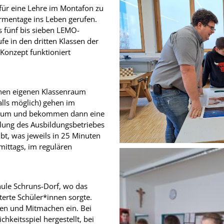
 für eine Lehre im Montafon zu
irmentage ins Leben gerufen.
 fünf bis sieben LEMO-
ufe in den dritten Klassen der
Konzept funktioniert
nen eigenen Klassenraum
lls möglich) gehen im
nraum und bekommen dann eine
llung des Ausbildungsbetriebes
bt, was jeweils in 25 Minuten
mittags, im regulären
hule Schruns-Dorf, wo das
erte Schüler*innen sorgte.
ren und Mitmachen ein. Bei
hkeitsspiel hergestellt, bei