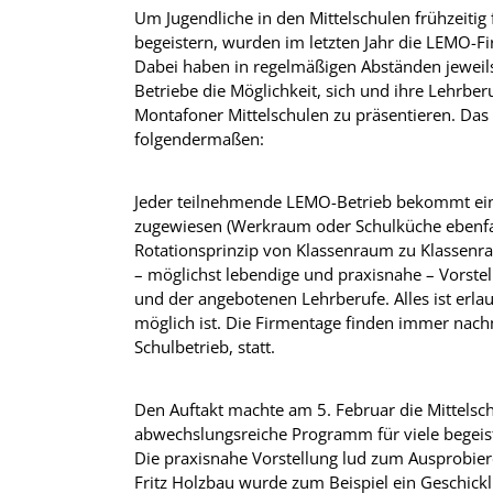
Um Jugendliche in den Mittelschulen frühzeitig
begeistern, wurden im letzten Jahr die LEMO-F
Dabei haben in regelmäßigen Abständen jeweils
Betriebe die Möglichkeit, sich und ihre Lehrber
Montafoner Mittelschulen zu präsentieren. Das 
folgendermaßen:
Jeder teilnehmende LEMO-Betrieb bekommt ei
zugewiesen (Werkraum oder Schulküche ebenfa
Rotationsprinzip von Klassenraum zu Klasse
– möglichst lebendige und praxisnahe – Vorste
und der angebotenen Lehrberufe. Alles ist erlau
möglich ist. Die Firmentage finden immer nach
Schulbetrieb, statt.
Den Auftakt machte am 5. Februar die Mittelsc
abwechslungsreiche Programm für viele begeist
Die praxisnahe Vorstellung lud zum Ausprobie
Fritz Holzbau wurde zum Beispiel ein Geschicklic