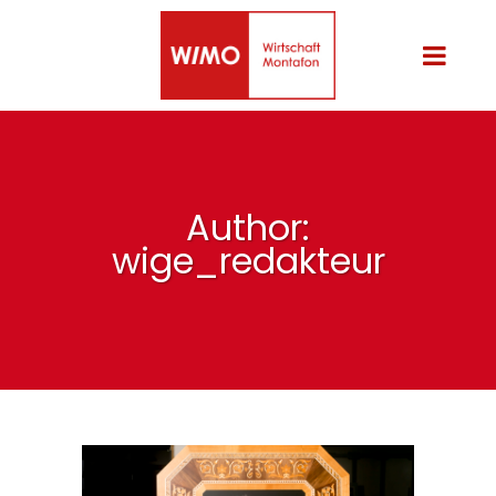
Author:
wige_redakteur